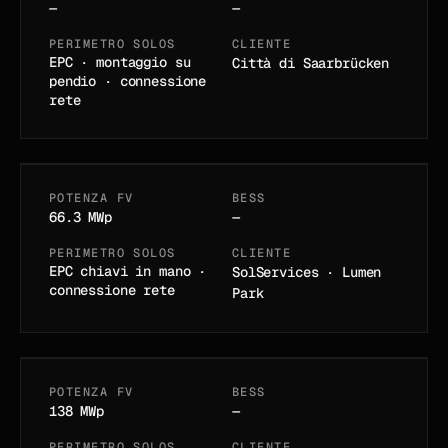
—
—
PERIMETRO SOLOS
CLIENTE
Parco solare
EPC · montaggio su
Città di Saarbrücken
pendio · connessione
Mezőtúr
rete
MEZŐTÚR · UNGHERIA
POTENZA FV
BESS
09
/
12
IN ESERCIZIO
66.3 MWp
—
PERIMETRO SOLOS
CLIENTE
EPC chiavi in mano ·
SolServices · Lumen
Parco solare Szolnok
connessione rete
Park
SZOLNOK · UNGHERIA
POTENZA FV
BESS
10
/
12
IN ESERCIZIO DAL 2022
138 MWp
—
PERIMETRO SOLOS
CLIENTE