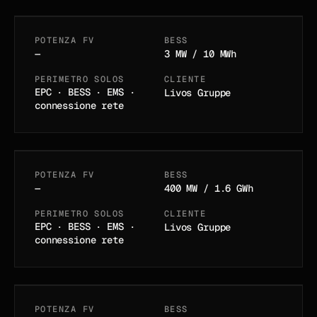
POTENZA FV
BESS
06
/
12
IN PIANIFICAZIONE
—
3 MW / 10 MWh
Parco batterie
PERIMETRO SOLOS
CLIENTE
EPC · BESS · EMS ·
Livos Gruppe
Triefenstein
connessione rete
BAVIERA · DE
POTENZA FV
BESS
07
/
12
IN PIANIFICAZIONE
—
400 MW / 1.6 GWh
Impianto solare
PERIMETRO SOLOS
CLIENTE
EPC · BESS · EMS ·
Livos Gruppe
Ludwigspark
connessione rete
SAARBRÜCKEN · DE
POTENZA FV
BESS
08
/
12
IN ESERCIZIO DAL 2024