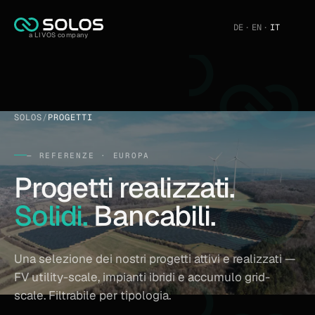
DE
·
EN
·
IT
a LIVOS company
SOLOS
/
PROGETTI
— REFERENZE · EUROPA
Progetti realizzati.
Solidi.
Bancabili.
Una selezione dei nostri progetti attivi e realizzati —
FV utility-scale, impianti ibridi e accumulo grid-
scale. Filtrabile per tipologia.