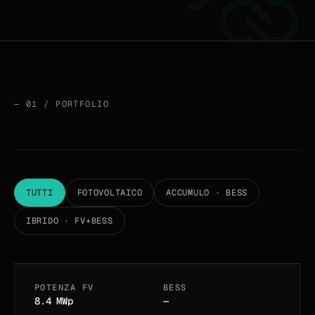
—
01
/
PORTFOLIO
TUTTI
FOTOVOLTAICO
ACCUMULO · BESS
Parco solare Merzig
IBRIDO · FV+BESS
SAARLAND · DE
POTENZA FV
BESS
01
/
12
IN ESERCIZIO · 2025
8.4 MWp
—