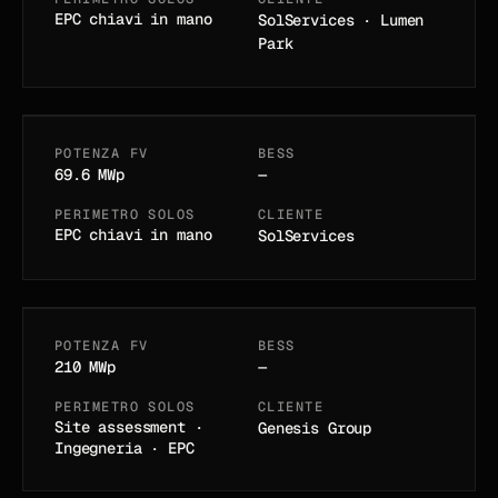
Parco solare
EPC chiavi in mano
SolServices · Lumen
Szászberek
Park
SZÁSZBEREK · UNGHERIA
POTENZA FV
BESS
11
/
12
IN ESERCIZIO DAL 2023
69.6 MWp
—
Parco solare
PERIMETRO SOLOS
CLIENTE
Mecklenburg
EPC chiavi in mano
SolServices
MV · DE
POTENZA FV
BESS
12
/
12
CANTIERE · Q1 2026
210 MWp
—
PERIMETRO SOLOS
CLIENTE
Site assessment ·
Genesis Group
Ingegneria · EPC