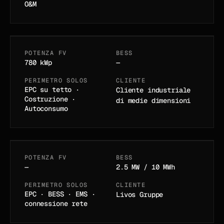
Germania
O&M
BADEN-WÜRTTEMBERG · DE
POTENZA FV
BESS
04
/
12
IN ESERCIZIO · 2025
780 kWp
—
PERIMETRO SOLOS
CLIENTE
Parco batterie
EPC su tetto ·
Cliente industriale
Costruzione ·
di medie dimensioni
Wittstock
Autoconsumo
BRANDENBURG · DE
POTENZA FV
BESS
05
/
12
IN PIANIFICAZIONE
—
2.5 MW / 10 MWh
Parco batterie
PERIMETRO SOLOS
CLIENTE
EPC · BESS · EMS ·
Livos Gruppe
Rottweil
connessione rete
BADEN-WÜRTTEMBERG · DE