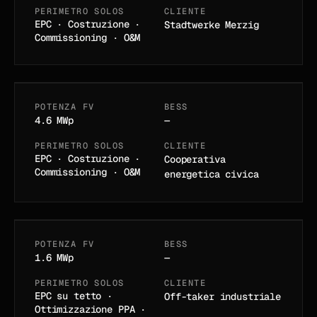
Parco solare civico
PERIMETRO SOLOS
CLIENTE
Saarpfalz
EPC · Costruzione ·
Stadtwerke Merzig
Commissioning · O&M
SAARLAND · DE
POTENZA FV
BESS
02
/
12
IN ESERCIZIO · 2024
4.6 MWp
—
Tetto logistico
PERIMETRO SOLOS
CLIENTE
EPC · Costruzione ·
Cooperativa
Vestfalia
Commissioning · O&M
energetica civica
RENANIA SETT.-VESTFALIA · DE
POTENZA FV
BESS
03
/
12
IN ESERCIZIO · 2025
1.6 MWp
—
PERIMETRO SOLOS
CLIENTE
Tetto industriale Sud
EPC su tetto ·
Off-taker industriale
Ottimizzazione PPA ·